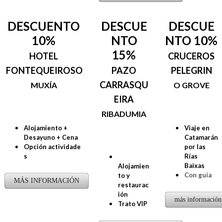
DESCUENTO
DESCUE
DESCUE
10%
NTO
NTO 10%
15%
HOTEL
CRUCEROS
FONTEQUEIROSO
PAZO
PELEGRIN
CARRASQU
​MUXÍA
O GROVE
EIRA
RIBADUMIA
Alojamiento +
Viaje en
Desayuno + Cena
Catamarán
Opción actividade
por las
s
Rías
Baixas
Alojamien
Con guía
to y
MÁS INFORMACIÓN
restaurac
ión
más información
Trato VIP