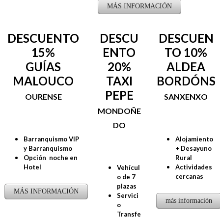
MÁS INFORMACIÓN
DESCUENTO
DESCU
DESCUEN
15%
ENTO
TO 10%
GUÍAS
20%
ALDEA
MALOUCO
TAXI
BORDÓNS
PEPE
OURENSE
SANXENXO
MONDOÑE
DO
Barranquismo VIP
Alojamiento
y Barranquismo
+ Desayuno
Opción noche en
Rural
Hotel
Actividades
Vehícul
cercanas
o de 7
plazas
MÁS INFORMACIÓN
Servici
más información
o
Transfe