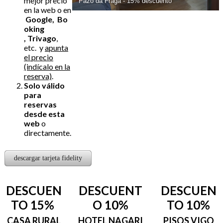
mejor precio
en la web o en
Google, Bo
oking
, Trivago
,
etc. y
apunta
el precio
(indícalo en la
reserva)
.
Solo válido
para
reservas
desde esta
web
o
directamente.
descargar tarjeta fidelity
DESCUEN
DESCUENT
DESCUEN
TO 15%
O 10%
TO 10%
CASA RURAL
​HOTEL NAGARI
PISOS VIGO