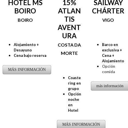
HOTEL MS
15%
SAILWAY
BOIRO
ATLAN
CHÁRTER
TIS
BOIRO
VIGO
AVENT
URA
COSTA DA
Alojamiento +
Barco en
Desayuno
exclusiva +
MORTE
Cena bajo reserva
Cena +
Alojamiento​
Opción
MÁS INFORMACIÓN
comida
Coaste
ring en
más información
grupo
Opción
noche
en
Hotel
MÁS INFORMACIÓN