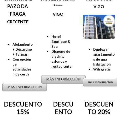
PAZO DA
*****
VIGO
FRAGA
VIGO
CRECENTE
Hotel
Boutique &
Alojamiento
Spa
Duplex y
+ Desayuno
Dispone de
apartamento
+ Termas
piscina,
s de una
Con opción
salones y
habitación
de
restaurante
Wifi gratis
actividades
muy cerca
MÁS INFORMACIÓN
más información
MÁS INFORMACIÓN
DESCUENTO
DESCU
DESCUEN
15%
ENTO
TO 20%