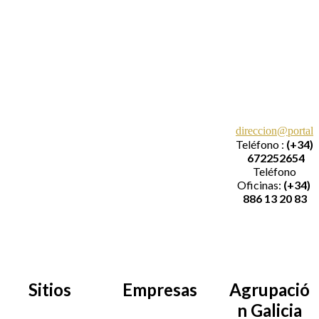
Mail:
Velázquez
direccion@portale
Moreno 9,
Teléfono :
(+34)
Planta 7, Oficina
672252654
11
Teléfono
36201 Vigo
Oficinas:
(+34)
(Pontevedra)
886 13 20 83
SPAIN
Sitios
Empresas
Agrupació
n Galicia