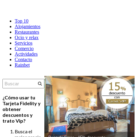
Top 10
Alojamientos
Restaurantes
Ocio y relax
Servicios
Comercio
Actividades
Contacto
Rainbet
Guías
Malouco
-
¿Cómo usar tu
15%
Tarjeta Fidelity y
descuento
obtener
descuentos y
trato Vip?
Busca el